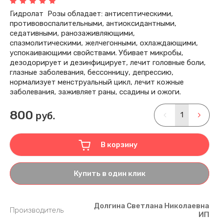
ребки гуаша для тела, эбонит
Гидролат Розы обладает: антисептическими,
ечи ректальные,эбонитовые
противовоспалительными, антиоксидантными,
седативными, ранозаживляющими,
ссажеры для ног и стоп, эбонит
спазмолитическими, желчегонными, охлаждающими,
успокаивающими свойствами. Убивает микробы,
АССАЖЕРЫ МЕДНЫЕ
дезодорирует и дезинфицирует, лечит головные боли,
АССАЖЕРЫ ЭБОНИТОВЫЕ
глазные заболевания, бессонницу, депрессию,
нормализует менструальный цикл, лечит кожные
заболевания, заживляет раны, ссадины и ожоги.
800
руб.
В корзину
Купить в один клик
Долгина Светлана Николаевна
Производитель
ИП