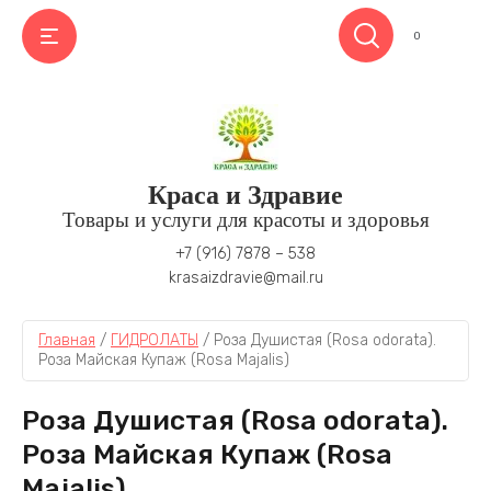
0
Краса и Здравие
Товары и услуги для красоты и здоровья
АЗАД
АЗАД
+7 (916) 7878 – 538
krasaizdravie@mail.ru
АССАЖЕРЫ ДОКТОРА ЧЕРНОВА
ИДРОЛАТЫ
ссажеры "Тонус" универсальные, 4
формация по Гидролатам
Главная
 / 
ГИДРОЛАТЫ
 / 
Роза Душистая (Rosa odorata). 
онитовых ролика
Роза Майская Купаж (Rosa Majalis)
ссажер "Тонус" для шеи, эбонит
Роза Душистая (Rosa odorata).
ссажеры "Тонус" для пальцев рук, эбонит и
едь
Роза Майская Купаж (Rosa
Majalis)
ссажеры для лица, эбонит и медь